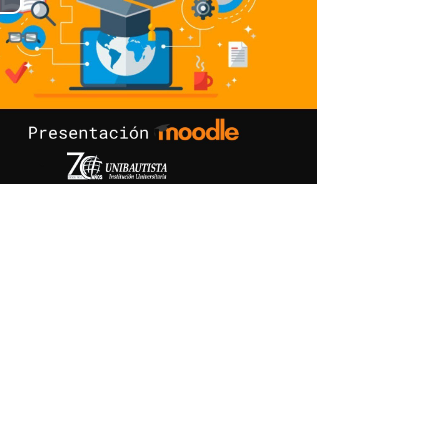
lay
ideo